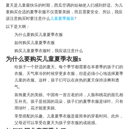
["facebook","twitter","line","wechat","linkedin","pinterest","what
夏天是儿童最快乐的时期，西瓜空调的短袖使人们感到舒适。为儿
童购买合适的夏季衣服不仅需要美丽，而且需要安全。所以，我应
该注意购买时要注意什么
儿童夏季服装
?
以下是大纲：
为什么要购买儿童夏季衣服
如何购买儿童夏季衣服
购买儿童夏季衣服时，我应该注意什么
为什么要购买儿童夏季衣服
s
给孩子一个舒适的夏天。每个季节都需要在本赛季的孩子们的
衣服。天气寒冷的时候穿更多衣服，但是必须小心地选择夏季
儿童的衣服。这样，孩子们可以在炎热的夏天保持凉爽和透
气。
装饰夏天的美丽。中国有一首古老的诗，人脸和桃花的面孔相
互补充。孩子是祖国的花朵，孩子们的夏季衣服是绿叶。只有
用绿叶，花才能更美丽。
享受搭配的乐趣。儿童夏季衣服是最简单的穿着时间。此外，
父母还可以享受在夏天为孩子穿衣服的成就感。