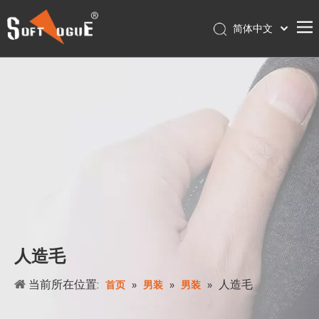
简体中文
English
首页
Français
Pусский
产品
Español
关于我们
Português
服务
Deutsch
联系我们
日本語
Nederlands
店铺
Polski
עִברִית
人造毛
当前所在位置:
»
»
»
人造毛
首页
男装
男装