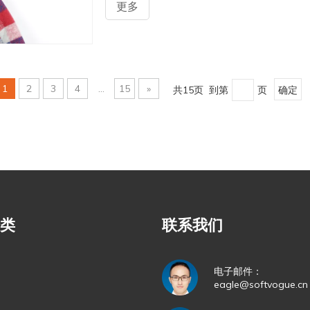
更多
1
2
3
4
...
15
»
共15页 到第
页
确定
类
联系我们
电子邮件：
eagle@softvogue.cn