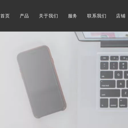
首页
产品
关于我们
服务
联系我们
店铺
男装
关于我们
工作流程
真皮
可持续时尚
新闻
仿皮
品牌故事
常问问题
真毛
我们的市场
人造毛
证书
纺织面料
全球合作伙伴
服饰
女装
真皮
仿皮
真毛