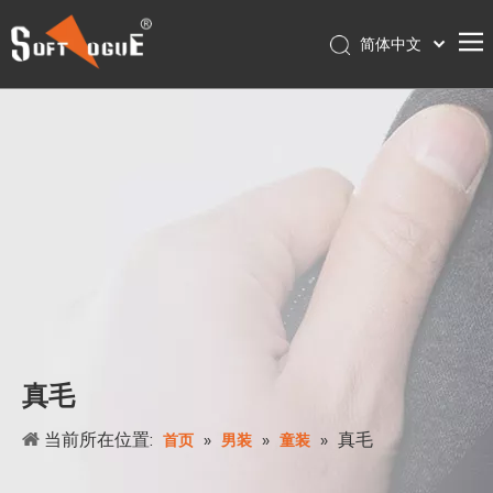
简体中文
English
首页
Français
Pусский
产品
Español
关于我们
Português
服务
Deutsch
联系我们
日本語
Nederlands
店铺
Polski
עִברִית
真毛
当前所在位置:
»
»
»
真毛
首页
男装
童装