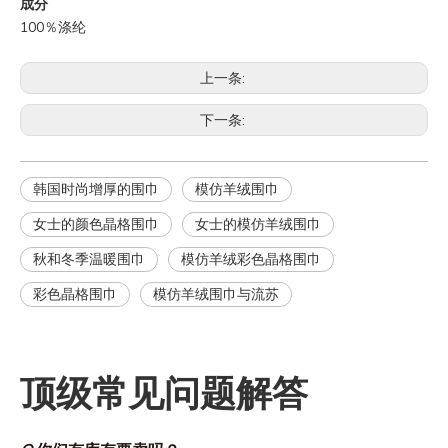
成分
100％涤纶
上一条:
下一条:
韩国时尚增厚的围巾
模仿羊绒围巾
女士的颜色晶格围巾
女士的模仿羊绒围巾
Q
你们的翻单政策是什么？
秋和冬季温暖围巾
模仿羊绒彩色晶格围巾
A
翻单还是有最低起订量的。翻单的生产周期会短，因为所有的
彩色晶格围巾
模仿羊绒围巾与流苏
资料都是确定的。
Q
如何让我设计的东西得到报价？
A
我们可以在收到你的工艺设计、尺寸表或者参考样衣后给你初
顶级常见问题解答
始报价。
Q
你们有库存要卖吗？