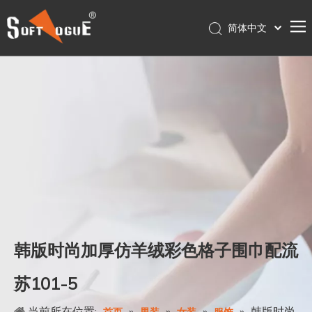
简体中文
English
首页
Français
Pусский
产品
Español
关于我们
Português
服务
Deutsch
联系我们
日本語
Nederlands
店铺
Polski
עִברִית
韩版时尚加厚仿羊绒彩色格子围巾配流
苏101-5
当前所在位置:
»
»
»
»
韩版时尚