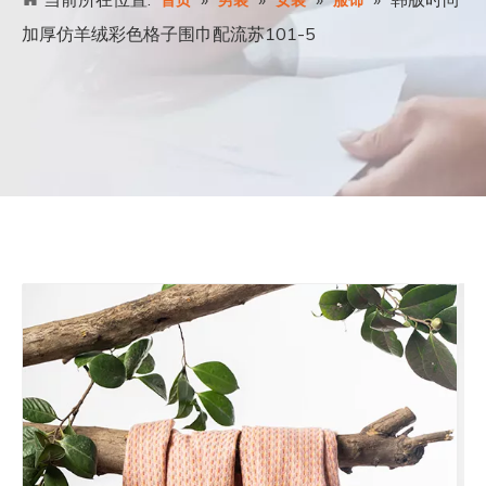
首页
男装
女装
服饰
加厚仿羊绒彩色格子围巾配流苏101-5