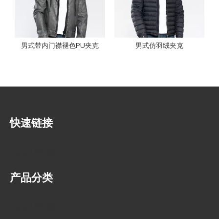
Q
你们有库存要卖吗？
A
我们是按实际订单要求严谨安排生产的，所以我们不会产生库
存。
男式带内门襟褪色PU夹克
男式仿羽绒夹克
Q
您的面料供应商是谁？
A
我们可以和你们的指定供应商合作，也可以用我们自己的供应
商。可以用进口面料，也可以在我们当地生产。我们的面料主
要在国内生产。
Q
你们的出运条款是什么？
30
5-7
A
订单可以海运（大约
天），也可以空运（大约
天）
快速链接
我们可以走客人的指定货代，也可以走我们自己的货代。我们
自己货代的运费时很有竞争力的。
快速导航
产品分类
快速导航