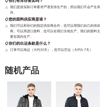
A
我们是按实际订单要求严谨安排生产的，所以我们不会产生库
存。
Q
您的面料供应商是谁？
A
我们可以和你们的指定供应商合作，也可以用我们自己的供应
商。可以用进口面料，也可以在我们当地生产。我们的面料主
要在国内生产。
Q
你们的出运条款是什么？
30
5-7
A
订单可以海运（大约
天），也可以空运（大约
天）
我们可以走客人的指定货代，也可以走我们自己的货代。我们
自己货代的运费时很有竞争力的。
随机产品
Q
你们的翻单政策是什么？
A
翻单还是有最低起订量的。翻单的生产周期会短，因为所有的
资料都是确定的。
Q
如何让我设计的东西得到报价？
A
我们可以在收到你的工艺设计、尺寸表或者参考样衣后给你初
始报价。