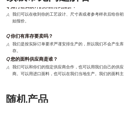
Q
如何让我设计的东西得到报价？
A
我们可以在收到你的工艺设计、尺寸表或者参考样衣后给你初
始报价。
Q
你们有库存要卖吗？
A
我们是按实际订单要求严谨安排生产的，所以我们不会产生库
存。
Q
您的面料供应商是谁？
A
我们可以和你们的指定供应商合作，也可以用我们自己的供应
商。可以用进口面料，也可以在我们当地生产。我们的面料主
要在国内生产。
Q
你们的出运条款是什么？
30
5-7
A
订单可以海运（大约
天），也可以空运（大约
天）
随机产品
我们可以走客人的指定货代，也可以走我们自己的货代。我们
自己货代的运费时很有竞争力的。
Q
你们的翻单政策是什么？
A
翻单还是有最低起订量的。翻单的生产周期会短，因为所有的