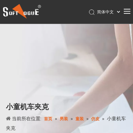
简体中文
English
首页
Français
Pусский
产品
Español
关于我们
Português
服务
Deutsch
联系我们
日本語
Nederlands
店铺
Polski
עִברִית
小童机车夹克
当前所在位置:
»
»
»
»
小童机车
首页
男装
童装
仿皮
夹克