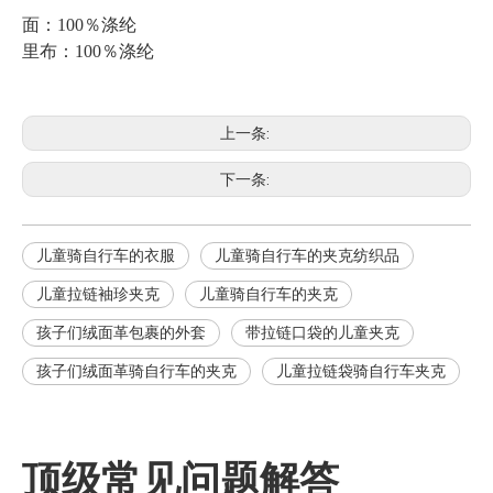
面：100％涤纶
里布：100％涤纶
上一条:
下一条:
儿童骑自行车的衣服
儿童骑自行车的夹克纺织品
儿童拉链袖珍夹克
儿童骑自行车的夹克
孩子们绒面革包裹的外套
带拉链口袋的儿童夹克
孩子们绒面革骑自行车的夹克
儿童拉链袋骑自行车夹克
Q
你们的翻单政策是什么？
A
翻单还是有最低起订量的。翻单的生产周期会短，因为所有的
顶级常见问题解答
资料都是确定的。