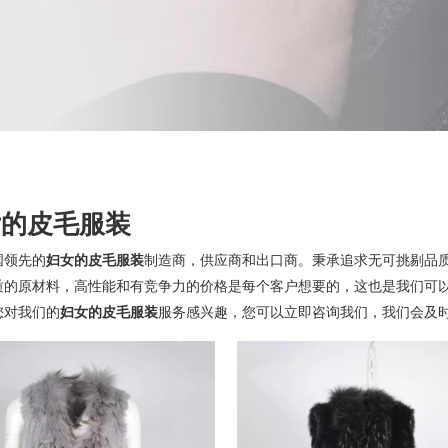
人造毛
纺织面料
服饰
童装
真皮
仿皮
真毛
女的皮毛服装
人造毛
纺织面料
国领先的
妇女的皮毛服装
制造商，供应商和出口商。秉承追求无可挑剔品
服饰
质的原材料，高性能和有竞争力的价格是每个客户想要的，这也是我们可
您对我们的
妇女的皮毛服装
服务感兴趣，您可以立即咨询我们，我们会及