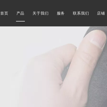
首页
产品
关于我们
服务
联系我们
店铺
男装
关于我们
工作流程
真皮
可持续时尚
新闻
仿皮
品牌故事
常问问题
真毛
我们的市场
人造毛
证书
纺织面料
全球合作伙伴
服饰
女装
真皮
仿皮
真毛