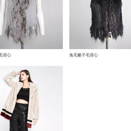
毛背心
兔毛貉子毛背心