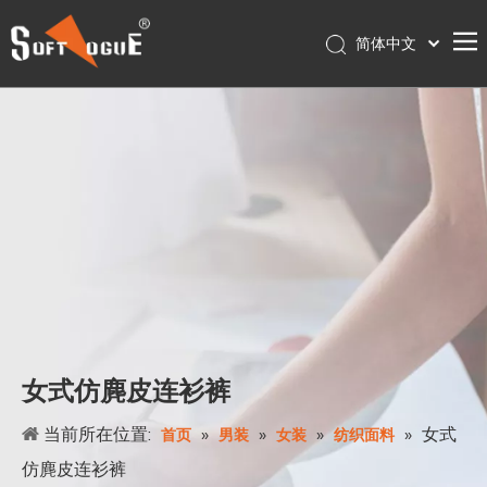
简体中文
English
首页
Français
Pусский
产品
Español
关于我们
Português
服务
Deutsch
联系我们
日本語
Nederlands
店铺
Polski
עִברִית
女式仿麂皮连衫裤
当前所在位置:
»
»
»
»
女式
首页
男装
女装
纺织面料
仿麂皮连衫裤