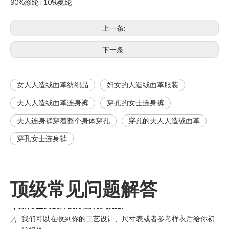
90%涤纶+10%氨纶
上一条:
下一条:
女人人造绒面革纺织品
妇女的人造绒面革服装
夫人人造绒面革连身裤
穿孔的女士连身裤
夫人连身裤穿着整个身体穿孔
穿孔的夫人人造绒面革
穿孔女士连身裤
Q
你们的翻单政策是什么？
A
翻单还是有最低起订量的。翻单的生产周期会短，因为所有的
顶级常见问题解答
资料都是确定的。
Q
如何让我设计的东西得到报价？
A
我们可以在收到你的工艺设计、尺寸表或者参考样衣后给你初
始报价。