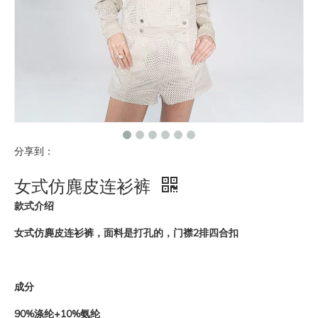
分享到：
女式仿麂皮连衫裤
款式介绍
女式仿麂皮连衫裤，面料是打孔的，门襟2排四合扣
成分
90%涤纶+10%氨纶