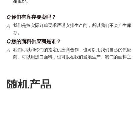
Q
你们有库存要卖吗？
A
我们是按实际订单要求严谨安排生产的，所以我们不会产生库
存。
Q
您的面料供应商是谁？
A
我们可以和你们的指定供应商合作，也可以用我们自己的供应
商。可以用进口面料，也可以在我们当地生产。我们的面料主
要在国内生产。
Q
你们的出运条款是什么？
30
5-7
A
订单可以海运（大约
天），也可以空运（大约
天）
随机产品
我们可以走客人的指定货代，也可以走我们自己的货代。我们
自己货代的运费时很有竞争力的。
Q
你们的翻单政策是什么？
A
翻单还是有最低起订量的。翻单的生产周期会短，因为所有的
资料都是确定的。
Q
如何让我设计的东西得到报价？
A
我们可以在收到你的工艺设计、尺寸表或者参考样衣后给你初