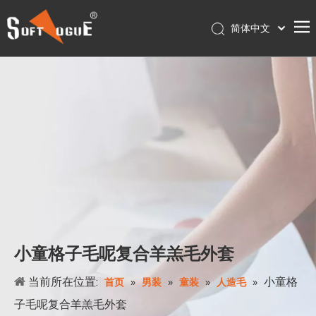
简体中文
English
首页
Français
Pусский
产品
Español
关于我们
Português
服务
Deutsch
联系我们
日本語
Nederlands
店铺
Polski
עִברִית
小童格子毛呢复合羊羔毛外套
当前所在位置:
»
»
»
»
小童格
首页
男装
童装
人造毛
子毛呢复合羊羔毛外套