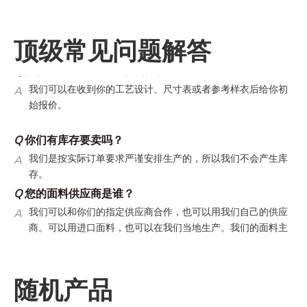
Q
你们的翻单政策是什么？
A
翻单还是有最低起订量的。翻单的生产周期会短，因为所有的
顶级常见问题解答
资料都是确定的。
Q
如何让我设计的东西得到报价？
A
我们可以在收到你的工艺设计、尺寸表或者参考样衣后给你初
始报价。
Q
你们有库存要卖吗？
A
我们是按实际订单要求严谨安排生产的，所以我们不会产生库
存。
Q
您的面料供应商是谁？
A
我们可以和你们的指定供应商合作，也可以用我们自己的供应
商。可以用进口面料，也可以在我们当地生产。我们的面料主
要在国内生产。
Q
你们的出运条款是什么？
30
5-7
A
订单可以海运（大约
天），也可以空运（大约
天）
随机产品
我们可以走客人的指定货代，也可以走我们自己的货代。我们
自己货代的运费时很有竞争力的。