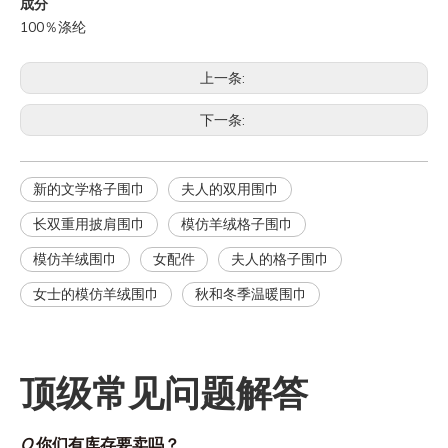
成分
100％涤纶
上一条:
下一条:
新的文学格子围巾
夫人的双用围巾
长双重用披肩围巾
模仿羊绒格子围巾
Q
你们的翻单政策是什么？
模仿羊绒围巾
女配件
夫人的格子围巾
A
翻单还是有最低起订量的。翻单的生产周期会短，因为所有的
女士的模仿羊绒围巾
资料都是确定的。
秋和冬季温暖围巾
Q
如何让我设计的东西得到报价？
A
我们可以在收到你的工艺设计、尺寸表或者参考样衣后给你初
始报价。
顶级常见问题解答
Q
你们有库存要卖吗？