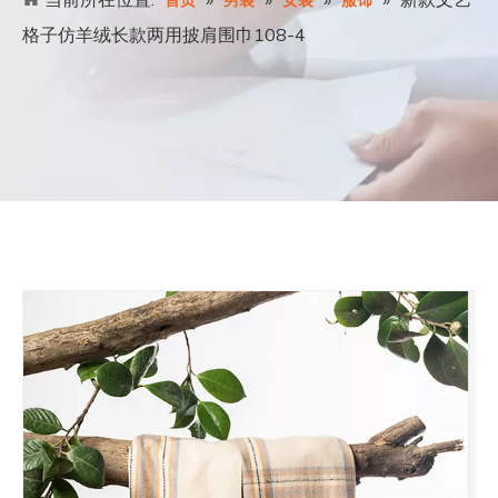
首页
男装
女装
服饰
格子仿羊绒长款两用披肩围巾108-4