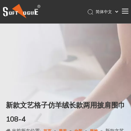
简体中文
English
首页
Français
Pусский
产品
Español
关于我们
Português
服务
Deutsch
联系我们
日本語
Nederlands
店铺
Polski
עִברִית
新款文艺格子仿羊绒长款两用披肩围巾
108-4
当前所在位置:
»
»
»
»
新款文艺