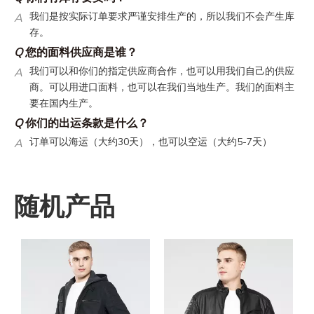
A
我们是按实际订单要求严谨安排生产的，所以我们不会产生库
存。
Q
您的面料供应商是谁？
A
我们可以和你们的指定供应商合作，也可以用我们自己的供应
商。可以用进口面料，也可以在我们当地生产。我们的面料主
要在国内生产。
Q
你们的出运条款是什么？
30
5-7
A
订单可以海运（大约
天），也可以空运（大约
天）
我们可以走客人的指定货代，也可以走我们自己的货代。我们
自己货代的运费时很有竞争力的。
Q
你们的翻单政策是什么？
随机产品
A
翻单还是有最低起订量的。翻单的生产周期会短，因为所有的
资料都是确定的。
Q
如何让我设计的东西得到报价？
A
我们可以在收到你的工艺设计、尺寸表或者参考样衣后给你初
始报价。