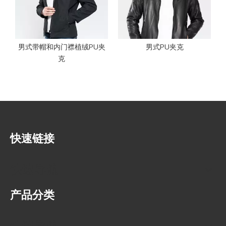
Q
你们有库存要卖吗？
A
我们是按实际订单要求严谨安排生产的，所以我们不会产生库
存。
Q
您的面料供应商是谁？
男式带帽和内门襟植绒PU夹
男式PU夹克
A
我们可以和你们的指定供应商合作，也可以用我们自己的供应
克
商。可以用进口面料，也可以在我们当地生产。我们的面料主
要在国内生产。
Q
你们的出运条款是什么？
30
5-7
A
订单可以海运（大约
天），也可以空运（大约
天）
我们可以走客人的指定货代，也可以走我们自己的货代。我们
自己货代的运费时很有竞争力的。
快速链接
快速导航
产品分类
快速导航